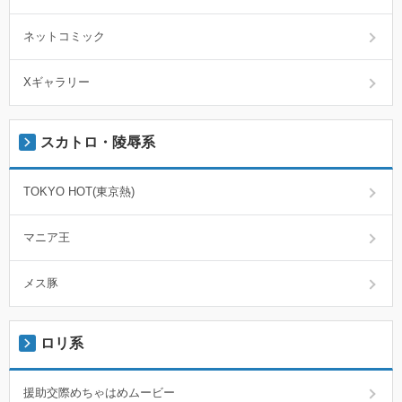
ネットコミック
Xギャラリー
スカトロ・陵辱系
TOKYO HOT(東京熱)
マニア王
メス豚
ロリ系
援助交際めちゃはめムービー