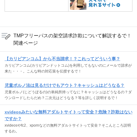
TMPフリーパスの架空請求詐欺について解説するで！
関連ページ
【カリビアンコム】から不当請求！？これってどういう事？
カリビアンコム(カリビアンドットコム)を利用してもないのにメールで請求が
来た・・・。こんな時の対応策を伝授するで！
児童ポルノ法は見るだけでもアウト？キャッシュはどうなる？
児童ポルノ(じどうぽるの)の単純所持ってなに？キャッシュはどうなるの？ダ
ウンロードしたらだめ？二次元はどうなる？等を詳しく説明するで！
xvideosみたいな無料アダルトサイトって安全？危険？詐欺はない
ですか？
xvideosやfc2、xpornなどの無料アダルトサイトって安全？そこんところ説明
するわ。