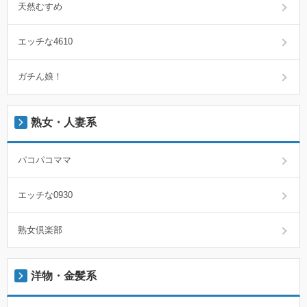
天然むすめ
エッチな4610
ガチん娘！
熟女・人妻系
パコパコママ
エッチな0930
熟女倶楽部
洋物・金髪系