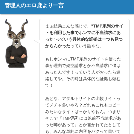
管理人のエロ鹿より一言
まぁ結局こんな感じで、
"TMP系列のサイ
トを利用した事でホンマに不当請求にあ
った"っていう具体的な証拠は一つも見つ
からんかった
っていう話やな。
もしホンマにTMP系列のサイトを使った
事が理由で架空請求とか不当請求に僕は
あったんです！っていう人がおったら連
絡してや。その時は具体的な証拠も頼む
で！
あとな、アダルトサイトの比較サイトっ
てメチャ多いやろ？どれもこれもコピー
みたいなサイトばっかりやねん。つまり
そこで『TMP系列には以前不当請求があ
った噂があって』とか書かれてたとして
も、みんな単純に内容をパクって書いて