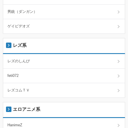
男銃（ダンガン）
ゲイビデオズ
レズ系
レズのしんぴ
feti072
レズコムＴＶ
エロアニメ系
HanimeZ