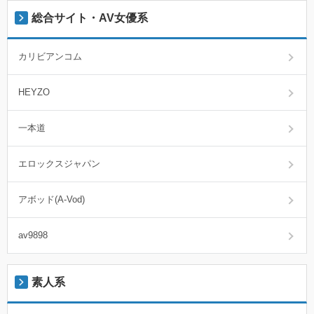
総合サイト・AV女優系
カリビアンコム
HEYZO
一本道
エロックスジャパン
アボッド(A-Vod)
av9898
素人系