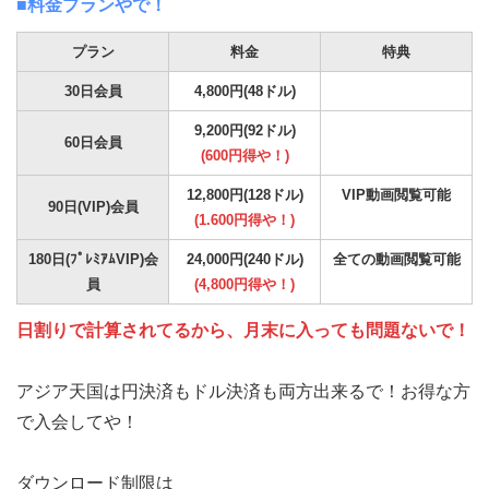
■料金プランやで！
プラン
料金
特典
30日会員
4,800円(48ドル)
9,200円(92ドル)
60日会員
(600円得や！)
12,800円(128ドル)
VIP動画閲覧可能
90日(VIP)会員
(1.600円得や！)
180日(ﾌﾟﾚﾐｱﾑVIP)会
24,000円(240ドル)
全ての動画閲覧可能
員
(4,800円得や！)
日割りで計算されてるから、月末に入っても問題ないで！
アジア天国は円決済もドル決済も両方出来るで！お得な方
で入会してや！
ダウンロード制限は